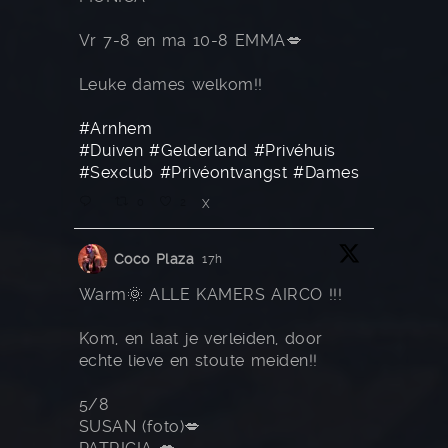
Vr 7-8 en ma 10-8 EMMA💋
Leuke dames welkom!!
#Arnhem
#Duiven
#Gelderland
#Privéhuis
#Sexclub
#Privéontvangst
#Dames
0
2
X
Coco Plaza
17h
Warm🌞 ALLE KAMERS AIRCO !!!
Kom, en laat je verleiden, door
echte lieve en stoute meiden!!
5/8
SUSAN (foto)💋