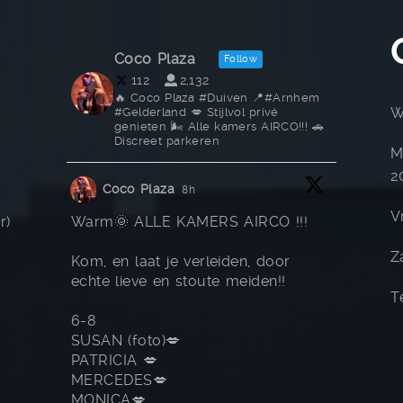
Coco Plaza
Follow
112
2,132
🔥 Coco Plaza #Duiven 📍#Arnhem
W
#Gelderland 💋 Stijlvol privé
genieten 🌬️ Alle kamers AIRCO!!! 🚗
Discreet parkeren
M
2
Coco Plaza
8h
V
r)
Warm🌞 ALLE KAMERS AIRCO !!!
Z
Kom, en laat je verleiden, door
echte lieve en stoute meiden!!
T
6-8
SUSAN (foto)💋
PATRICIA 💋
MERCEDES💋
MONICA💋