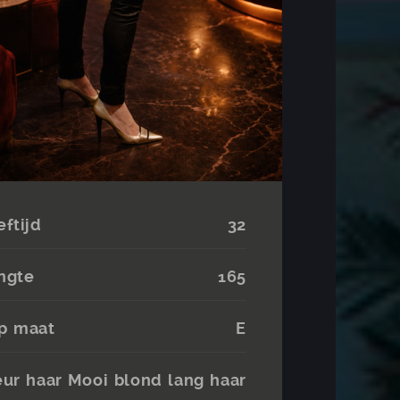
eftijd
32
ngte
165
p maat
E
eur haar
Mooi blond lang haar