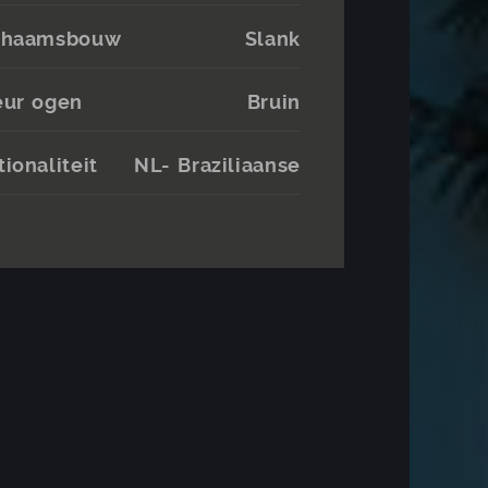
chaamsbouw
Slank
eur ogen
Bruin
ionaliteit
NL- Braziliaanse