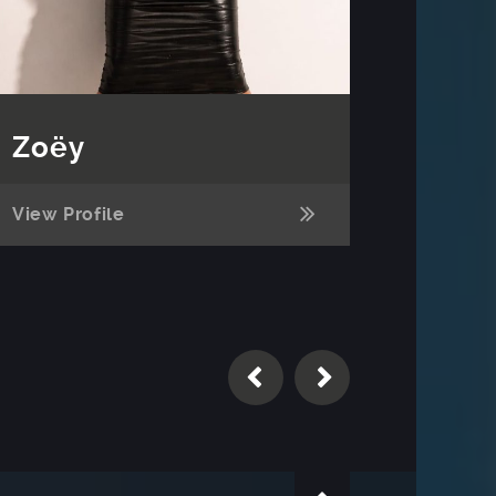
Zoëy
Kees
View Profile
View Pr